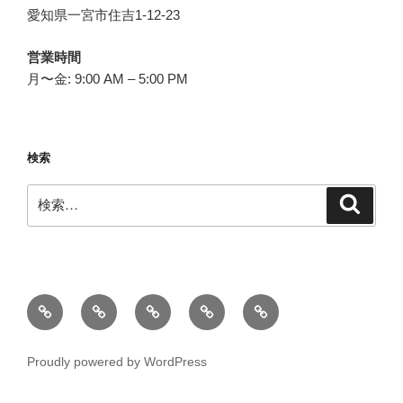
愛知県一宮市住吉1-12-23
営業時間
月〜金: 9:00 AM – 5:00 PM
検索
検
検
索
索:
ト
会
お
好
OFFICIAL
ッ
社
問
き
BLOG
プ
概
い
な
Proudly powered by WordPress
要
合
事
わ
で