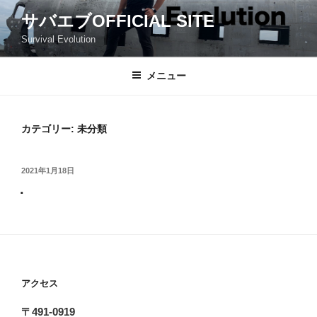
コ
サバエブOFFICIAL SITE
ン
Survival Evolution
テ
ン
ツ
メニュー
へ
ス
キ
カテゴリー:
未分類
ッ
プ
投
2021年1月18日
稿
.
日:
アクセス
〒491-0919