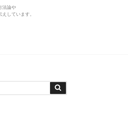
方法論や
伝えして
います。